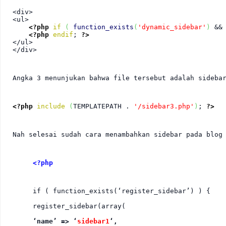
<div>

<ul>

<?php
if
(
function_exists
(
'dynamic_sidebar'
)
 &&
<?php
endif
; 
?>
</ul>

</div>
Angka 3 menunjukan bahwa file tersebut adalah sideba
<?php
include
(
TEMPLATEPATH . 
'/sidebar3.php'
)
; 
?>
Nah selesai sudah cara menambahkan sidebar pada blog
<?php
if ( function_exists(‘register_sidebar’) ) {
register_sidebar(array(
‘name’ => ‘
sidebar1
‘,