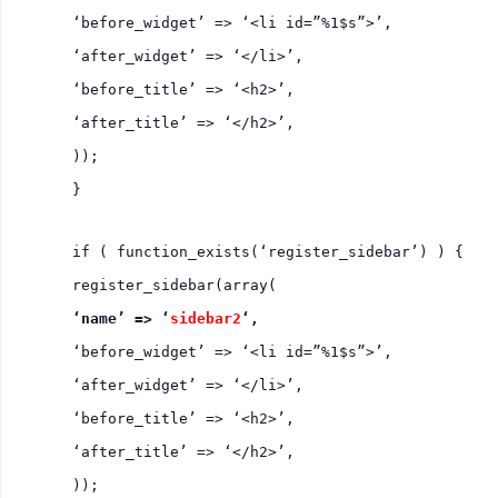
‘before_widget’ => ‘<li id=”%1$s”>’,
‘after_widget’ => ‘</li>’,
‘before_title’ => ‘<h2>’,
‘after_title’ => ‘</h2>’,
));
}
if ( function_exists(‘register_sidebar’) ) {
register_sidebar(array(
‘name’ => ‘
sidebar2
‘,
‘before_widget’ => ‘<li id=”%1$s”>’,
‘after_widget’ => ‘</li>’,
‘before_title’ => ‘<h2>’,
‘after_title’ => ‘</h2>’,
));