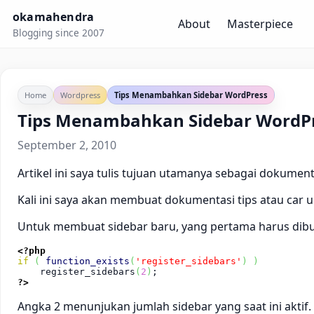
okamahendra
About
Masterpiece
Blogging since 2007
Home
Wordpress
Tips Menambahkan Sidebar WordPress
Tips Menambahkan Sidebar WordP
September 2, 2010
Artikel ini saya tulis tujuan utamanya sebagai dokume
Kali ini saya akan membuat dokumentasi tips atau car 
Untuk membuat sidebar baru, yang pertama harus dibu
<?php
if
(
function_exists
(
'register_sidebars'
)
)
    register_sidebars
(
2
)
Angka 2 menunjukan jumlah sidebar yang saat ini aktif. 