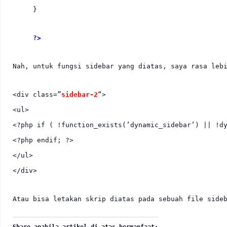
}
?>
Nah, untuk fungsi sidebar yang diatas, saya rasa leb
<div class=”
sidebar-2
“>
<ul>
<?php if ( !function_exists(’dynamic_sidebar’) || !d
<?php endif; ?>
</ul>
</div>
Atau bisa letakan skrip diatas pada sebuah file side