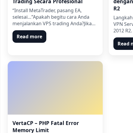
Trading Secara Profesional
dengan
R2
“Install MetaTrader, pasang EA,
selesai…”Apakah begitu cara Anda
Langkah 
menjalankan VPS trading Anda?Jika…
VPN Serv
2012 R2.
Read more
Read 
VertaCP – PHP Fatal Error
Memory Limit