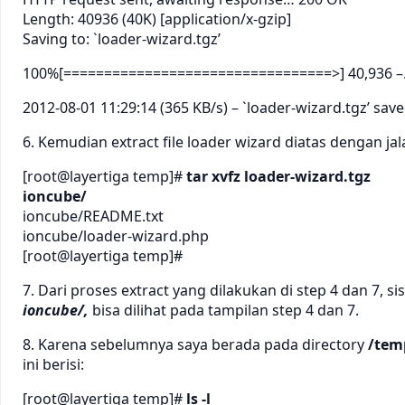
Length: 40936 (40K) [application/x-gzip]
Saving to: `loader-wizard.tgz’
100%[=================================>] 40,936 –.-
2012-08-01 11:29:14 (365 KB/s) – `loader-wizard.tgz’ sav
6. Kemudian extract file loader wizard diatas dengan jal
[root@layertiga temp]#
tar xvfz loader-wizard.tgz
ioncube/
ioncube/README.txt
ioncube/loader-wizard.php
[root@layertiga temp]#
7. Dari proses extract yang dilakukan di step 4 dan 7,
ioncube/,
bisa dilihat pada tampilan step 4 dan 7.
8. Karena sebelumnya saya berada pada directory
/tem
ini berisi:
[root@layertiga temp]#
ls -l