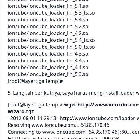
ioncube/ioncube_loader_lin_5.1.so
ioncube/ioncube_loader_lin_5.3_ts.so
ioncube/ioncube_loader_lin_5.4.so
ioncube/ioncube_loader_lin_5.2.so
ioncube/ioncube_loader_lin_4.2.so
ioncube/ioncube_loader_lin_5.4_ts.so
ioncube/ioncube_loader_lin_5.0_ts.so
ioncube/ioncube_loader_lin_4.3.so
ioncube/ioncube_loader_lin_4.4.so
ioncube/ioncube_loader_lin_4.1.so
ioncube/ioncube_loader_lin_5.3.so
[root@layertiga temp]#
5. Langkah berikutnya, saya harus meng-install loader 
[root@layertiga temp]#
wget http://www.ioncube.com
wizard.tgz
–2012-08-01 11:29:13– http://www.ioncube.com/loader-w
Resolving www.ioncube.com… 64.85.170.46
Connecting to www.ioncube.com|64.85.170.46|:80… co
HTTP request sent, awaiting response… 200 OK