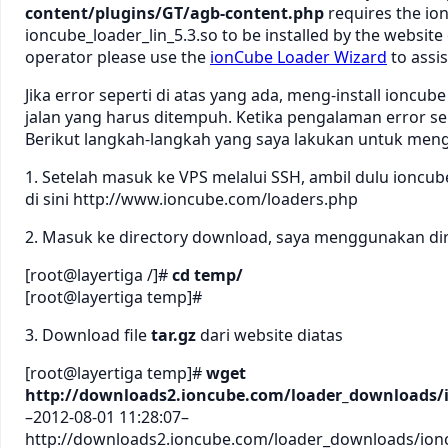
content/plugins/GT/agb-content.php
requires the i
ioncube_loader_lin_5.3.so to be installed by the website 
operator please use the
ionCube Loader Wizard
to assis
Jika error seperti di atas yang ada, meng-install ioncub
jalan yang harus ditempuh. Ketika pengalaman error sepe
Berikut langkah-langkah yang saya lakukan untuk meng-
1. Setelah masuk ke VPS melalui SSH, ambil dulu ioncub
di sini http://www.ioncube.com/loaders.php
2. Masuk ke directory download, saya menggunakan di
[root@layertiga /]#
cd temp/
[root@layertiga temp]#
3. Download file
tar.gz
dari website diatas
[root@layertiga temp]#
wget
http://downloads2.ioncube.com/loader_downloads/io
–2012-08-01 11:28:07–
http://downloads2.ioncube.com/loader_downloads/ioncu