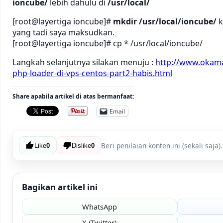
ioncube/
lebih dahulu di
/usr/local/
[root@layertiga ioncube]#
mkdir /usr/local/ioncube/
k
yang tadi saya maksudkan.
[root@layertiga ioncube]# cp * /usr/local/ioncube/
Langkah selanjutnya silakan menuju :
http://www.okama
php-loader-di-vps-centos-part2-habis.html
Share apabila artikel di atas bermanfaat:
Email
Beri penilaian konten ini (sekali saja).
Like
0
Dislike
0
Bagikan artikel ini
WhatsApp
X (Twitter)