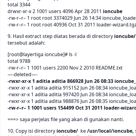
total 3344
drwxr-xr-x 2 1001 users 4096 Apr 28 2011
ioncube
-rw-r–r– 1 root root 3374029 Jun 26 14:34 ioncube_loader
-rw-r–r– 1 root root 40936 Oct 31 2011 loader-wizard.tg
9. Hasil extract step diatas berada di directory
ioncube/
tersebut adalah:
[root@layertiga ioncube]# ls -l
total 9788
-rw-r–r– 1 1001 users 2200 Nov 2 2010 README.txt
—-deleted—-
-rwxr-xr-x 1 aditia aditia 866928 Jun 26 08:33 ioncube
-rwxr-xr-x 1 aditia aditia 915152 Jun 26 08:34 ioncube_lo
-rwxr-xr-x 1 aditia aditia 997420 Jun 26 08:34 ioncube_lo
-rwxr-xr-x 1 aditia aditia 988876 Jun 26 08:35 ioncube_lo
-rw-r–r– 1 1001 users 154499 Oct 31 2011 loader-wiza
===> saya perjelas file yang akan di gunakan nanti.
10. Copy isi directory
ioncube/
ke
/usr/local/ioncube,