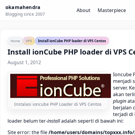
okamahendra
About
Masterpiece
Blogging since 2007
Home
VPS
Install ionCube PHP loader di VPS Centos
Install ionCube PHP loader di VPS C
August 1, 2012
Ioncube P
menjadi s
server. 
akan terl
plugin
at
Instalasi ioncube PHP Loader di VPS Centos
berjalan
terjadi d
loader belum ter-
install
adalah seperti di bawah ini:
Site error: the file
/home/users/domains/topxxx.info/