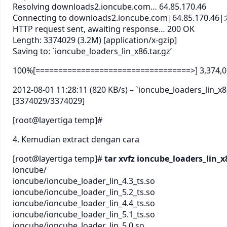
Resolving downloads2.ioncube.com… 64.85.170.46
Connecting to downloads2.ioncube.com|64.85.170.46|
HTTP request sent, awaiting response… 200 OK
Length: 3374029 (3.2M) [application/x-gzip]
Saving to: `ioncube_loaders_lin_x86.tar.gz’
100%[==================================>] 3,374,029
2012-08-01 11:28:11 (820 KB/s) – `ioncube_loaders_lin_x8
[3374029/3374029]
[root@layertiga temp]#
4. Kemudian extract dengan cara
[root@layertiga temp]#
tar xvfz ioncube_loaders_lin_x
ioncube/
ioncube/ioncube_loader_lin_4.3_ts.so
ioncube/ioncube_loader_lin_5.2_ts.so
ioncube/ioncube_loader_lin_4.4_ts.so
ioncube/ioncube_loader_lin_5.1_ts.so
ioncube/ioncube_loader_lin_5.0.so