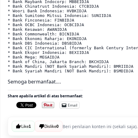
* Bank Maybank Indocorp: MBBEIDJA 

* Bank Chinatrust Indonesia: CTCBIDJA 

* Woori Bank Indonesia: HVBKIDJA 

* Bank Sumitomo Mitsui Indonesia: SUNIIDJA 

* Bank Finconesia: FINBIDJA 

* Bank OCBC Indonesia: OCBCIDJA 

* Bank Kesawan: AWANIDJA 

* Bank Commonwealth: BICNIDJA 

* Bank Ekonomi Raharja: EKONIDJA 

* Bank DBS Indonesia: DBSBIDJA 

* Bank CIC International (formerly Bank Century Inter
* Bank Ekspor Indonesia: BEXIIDJA 

* Bank Mega: MEGAIDJA 

* Bank of China, Jakarta Branch: BKCHIDJA 

* Bank Mandiri (NOT Bank Syariah Mandiri): BMRIIDJA 

* Bank Syariah Mandiri (NOT Bank Mandiri): BSMDIDJA
Semoga bermanfaat….
Share apabila artikel di atas bermanfaat:
Email
Beri penilaian konten ini (sekali saja).
Like
1
Dislike
0