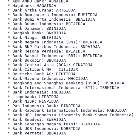
* ABN AMRO Bank: ABNAIDJA 

* Hagabank: HAGAIDJA 

* Bank Artha Graha: ARTGIDJA 

* Bank Bumiputera Indonesia: BUMIIDJA 

* Bank Bumi Arta Indonesia: BBAIIDJA 

* Bank Buana Indonesia: BBIJIDJA 

* Bank Danamon: BDINIDJA 

* Bangkok Bank: BKKBIDJA 

* Bank Niaga: BNIAIDJA 

* Bank Negara Indonesia (BNI): BNINIDJA 

* Bank BNP Paribas Indonesia: BNPAIDJA 

* Bank Resona Perdania: BPIAIDJA 

* Bank Rakyat Indonesia (BRI): BRINIDJA 

* Bank Bukopin: BBUKIDJA 

* Bank Central Asia (BCA): CENAIDJA 

* Bank Citibank NA : CITIIDJX

* Deutsche Bank AG: DEUTIDJA 

* Bank Mizuho Indonesia: MHCCIDJA 

* Hongkong and Shanghai Banking (HSBC): HSBCIDJA 

* Bank Internasional Indonesia (BII): IBBKIDJA 

* Bank Indonesia: INDOIDJA 

* Lippobank: LIPBIDJA 

* Bank NISP: NISPIDJA 

* Pan Indonesia Bank: PINBIDJA 

* Bank Rabobank International Indonesia: RABOIDJA 

* Bank UFJ Indonesia (formerly Bank Sanwa Indonesia):
* Bank Swadesi: SWBAIDJA 

* Bank Tabungan Negara (BTN): BTANIDJA 

* Bank UOB Indonesia: UOBBIDJA 

* Bank Permata: BBBAIDJA 
